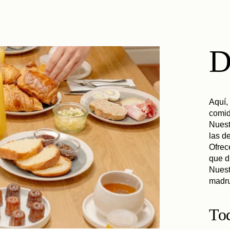
tacte con nosotros
Aquí,
comid
Nuest
las d
Ofrec
que d
Nuest
madr
Tod