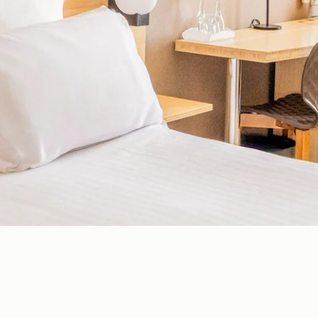
stros compromisos
rtas y Novedades
ede
erva