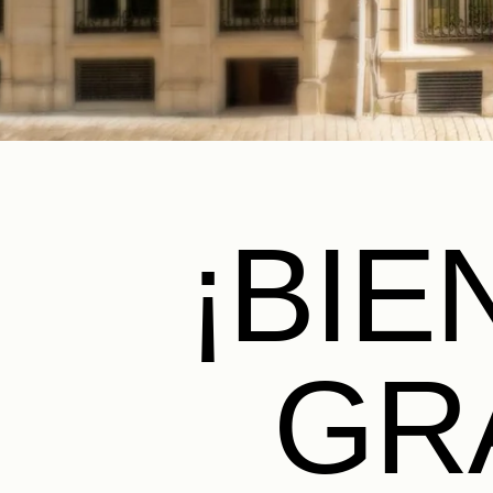
¡BIE
GR