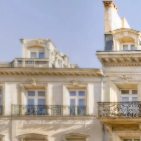
ES
FR
EN