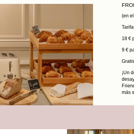
FROM
(en e
Tarifa
18 € 
9 € p
Grati
¡Un d
desay
Frien
más s