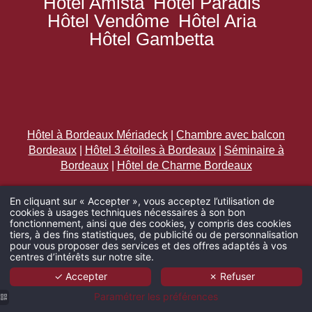
Hôtel Amista
Hôtel Paradis
Hôtel Vendôme
Hôtel Aria
Hôtel Gambetta
Hôtel à Bordeaux Mériadeck
|
Chambre avec balcon
Bordeaux
|
Hôtel 3 étoiles à Bordeaux
|
Séminaire à
Bordeaux
|
Hôtel de Charme Bordeaux
|
Hôtel Bordeaux Centre Ville
|
Hôtel Bordeaux
En cliquant sur « Accepter », vous acceptez l’utilisation de
Romantique
|
Salle de Réunion Bordeaux
|
Hôtel proche
cookies à usages techniques nécessaires à son bon
du Grand Théâtre Bordeaux
|
Hôtel rue Saint Catherine
|
fonctionnement, ainsi que des cookies, y compris des cookies
ARRIVÉE
tiers, à des fins statistiques, de publicité ou de personnalisation
Hôtel place de la Bourse
|
Hôtel place de la Comédie
|
pour vous proposer des services et des offres adaptés à vos
Hotel proche Théâtre Femina
centres d’intérêts sur notre site.
✓ Accepter
✗ Refuser
ADULTES
Paramétrer les préférences