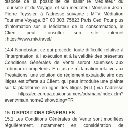
dispose de la possibilité de saisir le Médiateur du
Tourisme et du Voyage, et son médiateur Monsieur Jean-
Pierre Teyssier, à l’adresse suivante : MTV Médiation
Tourisme Voyage, BP 80 303, 75823 Paris Ced. Pour plus
d’information sur le Médiateur de la consommation, le
Client peut consulter son site internet
:
https://www.mtv.travel/
14.4 Nonobstant ce qui précède, toute difficulté relative à
l’interprétation, à l’exécution et à la validité des présentes
Conditions Générales de Vente seront soumises aux
Tribunaux compétents. En cas de réclamation relative aux
Prestations, une solution de règlement extrajudiciaire des
litiges est offerte au Client, qui peut introduire une plainte
sur la plateforme en ligne des litiges (RLL) via l’adresse
:
https://ec.europa.eu/consumers/odr/main/index.cfm?
event=main.home2.show&lng=FR
15. DISPOSITIONS GÉNÉRALES
15.1 Les Conditions Générales de Vente sont modifiées
régulièrement, notamment en considération de