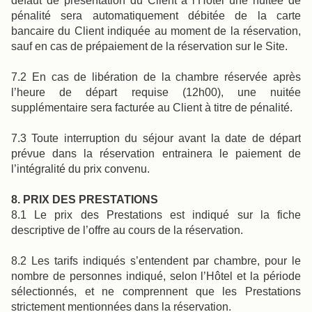
défaut de présentation du Client à l’Hôtel une nuitée de
pénalité sera automatiquement débitée de la carte
Réserver
bancaire du Client indiquée au moment de la réservation,
sauf en cas de prépaiement de la réservation sur le Site.
7.2 En cas de libération de la chambre réservée après
La Maison
Les Chambres
Bar Casa
l’heure de départ requise (12h00), une nuitée
Séminaires & Evènements
supplémentaire sera facturée au Client à titre de pénalité.
Nos Partenaires
Nos Engagements
7.3 Toute interruption du séjour avant la date de départ
prévue dans la réservation entrainera le paiement de
Offres & Actualités
Accès
Réserver
l’intégralité du prix convenu.
Nous contacter
8. PRIX DES PRESTATIONS
8.1 Le prix des Prestations est indiqué sur la fiche
descriptive de l’offre au cours de la réservation.
8.2 Les tarifs indiqués s’entendent par chambre, pour le
nombre de personnes indiqué, selon l’Hôtel et la période
sélectionnés, et ne comprennent que les Prestations
strictement mentionnées dans la réservation.