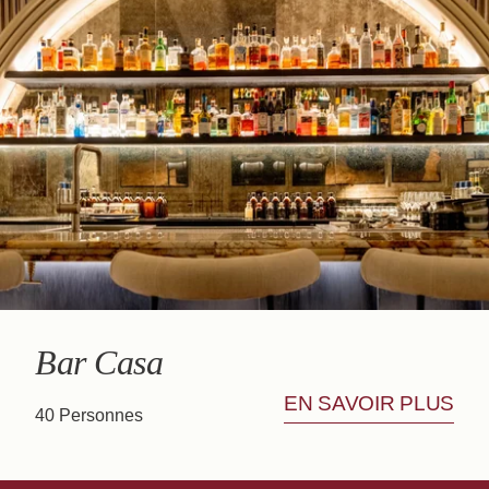
Réserver
La Maison
Les Chambres
Bar Casa
Séminaires & Evènements
Nos Partenaires
Nos Engagements
Offres & Actualités
Accès
Réserver
Nous contacter
Bar Casa
EN SAVOIR PLUS
40 Personnes