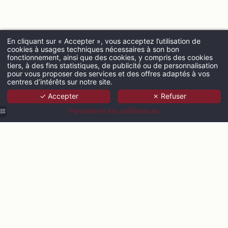
En cliquant sur « Accepter », vous acceptez l’utilisation de
cookies à usages techniques nécessaires à son bon
fonctionnement, ainsi que des cookies, y compris des cookies
ARRIVÉE
tiers, à des fins statistiques, de publicité ou de personnalisation
pour vous proposer des services et des offres adaptés à vos
centres d’intérêts sur notre site.
✓ Accepter
✗ Refuser
ADULTES
Paramétrer les préférences
PROMO CODE
Vérifier la 