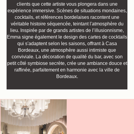
La Maison
Les Chambres
Bar Casa
clients que cette artiste vous plongera dans une
expérience immersive. Scènes de situations mondaines,
Séminaires & Evènements
cocktails, et références bordelaises racontent une
véritable histoire séquencée, teintant l'atmosphère du
Nos Partenaires
Nos Engagements
lieu. Inspirée par de grands artistes de l’illusionnisme,
Emma signe également le design des cartes de cocktails
Offres & Actualités
Accès
Réserver
qui s'adaptent selon les saisons, offrant à Casa
Bordeaux, une atmosphère aussi intimiste que
Nous contacter
conviviale. La décoration de qualité du bar, avec son
petit côté symbiose secrète, crée une ambiance douce et
raffinée, parfaitement en harmonie avec la ville de
Bordeaux.