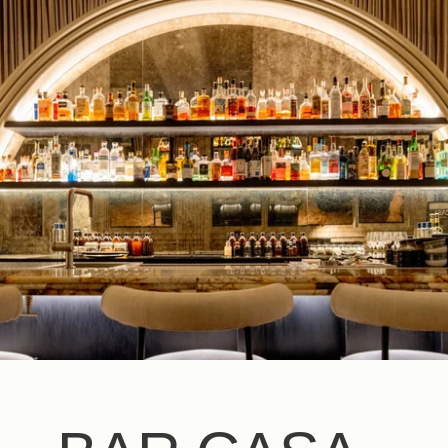
FR
EN
ES