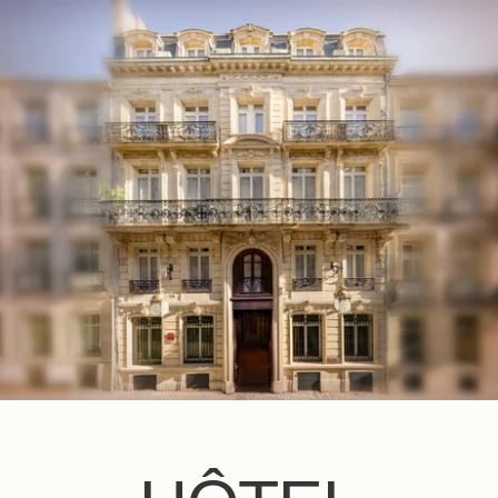
FR
EN
ES