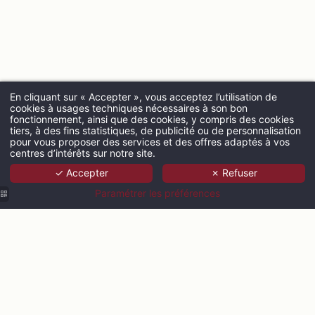
En cliquant sur « Accepter », vous acceptez l’utilisation de
cookies à usages techniques nécessaires à son bon
fonctionnement, ainsi que des cookies, y compris des cookies
ARRIVÉE
tiers, à des fins statistiques, de publicité ou de personnalisation
pour vous proposer des services et des offres adaptés à vos
centres d’intérêts sur notre site.
✓ Accepter
✗ Refuser
ADULTES
Paramétrer les préférences
PROMO CODE
Vérifier la 