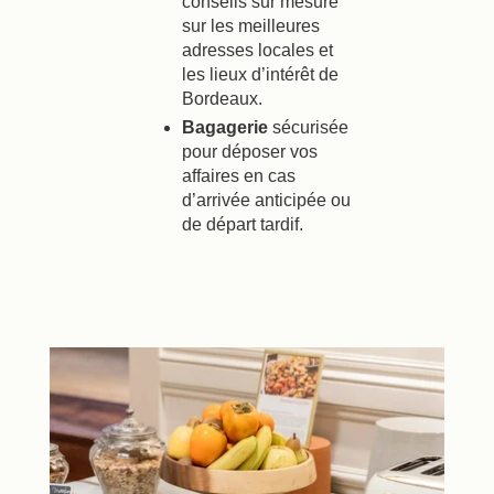
conseils sur mesure
sur les meilleures
adresses locales et
les lieux d’intérêt de
Bordeaux.
Bagagerie
sécurisée
pour déposer vos
affaires en cas
d’arrivée anticipée ou
Réserver
de départ tardif.
La Maison
Les Chambres
Bar Casa
Séminaires & Evènements
Nos Partenaires
Nos Engagements
Offres & Actualités
Accès
Réserver
Nous contacter