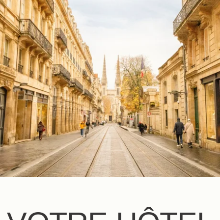
FR
EN
ES